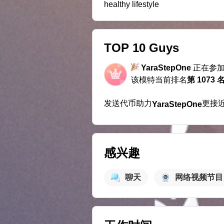
healthy lifestyle
TOP 10 Guys
YaraStepOne
正在参
该模特当前排名
第 1073 
发送代币助力
更接
YaraStepOne
感兴趣
聊天
网络视频节目