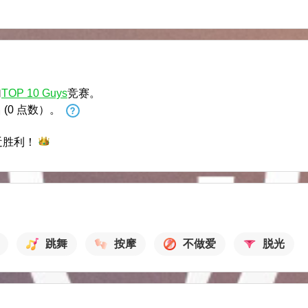
加
TOP 10 Guys
竞赛。
名
(0 点数）。
近
胜利！
跳舞
按摩
不做爱
脱光