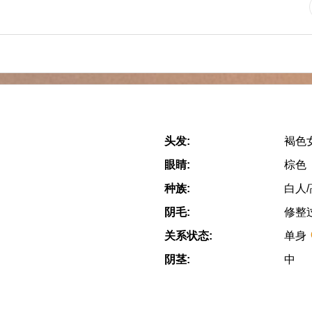
头发:
褐色
眼睛:
棕色
种族:
白人
阴毛:
修整
关系状态:
单身
阴茎:
中