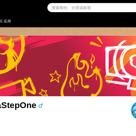
NE 应用
aStepOne