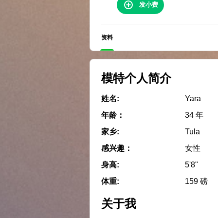
发小费
资料
模特个人简介
姓名:
Yara
年龄：
34 年
家乡:
Tula
感兴趣：
女性
身高:
5'8"
体重:
159 磅
关于我