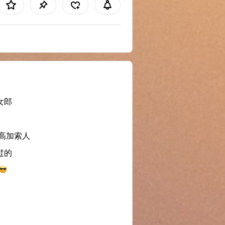
女郎
/高加索人
过的