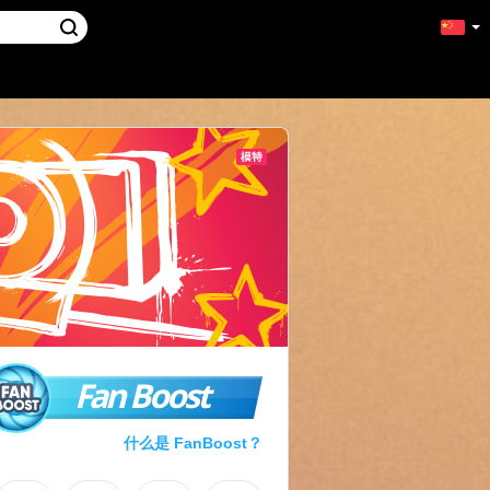
Fan Boost
什么是 FanBoost？