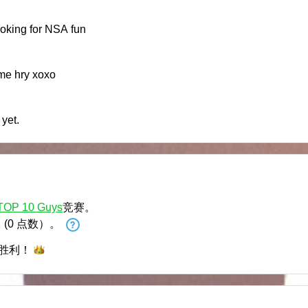
ooking for NSA fun
me hry xoxo
 yet.
TOP 10 Guys
竞赛。
名
(0 点数）。
胜利！