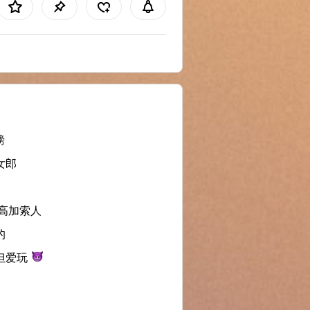
磅
女郎
/高加索人
的
但爱玩