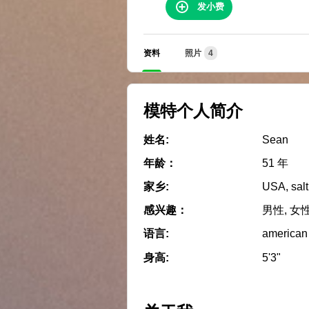
发小费
资料
照片
4
模特个人简介
姓名:
Sean
年龄：
51 年
家乡:
USA, salt 
感兴趣：
男性, 女
语言:
american
身高:
5'3"