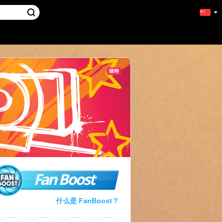
Fan Boost
什么是 FanBoost？