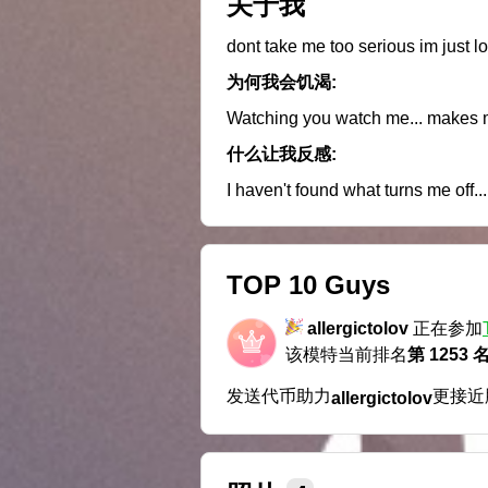
关于我
dont take me too serious im just l
为何我会饥渴:
Watching you watch me... makes 
什么让我反感:
I haven't found what turns me off...
TOP 10 Guys
allergictolov
正在参加
该模特当前排名
第 1253 
发送代币助力
更接近
allergictolov