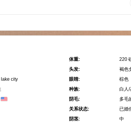
体重:
220 
头发:
褐色
lake city
眼睛:
棕色
性
种族:
白人
阴毛:
多毛
关系状态:
已婚
阴茎:
中