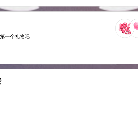
送第一个礼物吧！
表